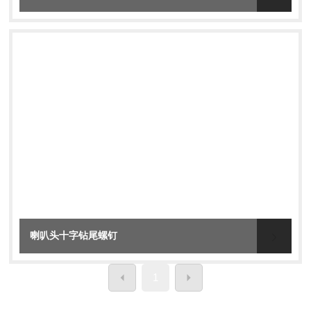
喇叭头十字钻尾螺钉
1