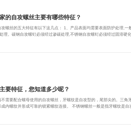
家的自攻螺丝主要有哪些特征？
点： 1、产品表面均需要表面防护处理,一般是电镀处理。有的产品表面需经磷酸盐处理。
热处理。碳钢自攻螺钉必须经过渗碳处理,不锈钢自攻螺钉必须经过固溶硬
产品质量。这样生产的自攻螺钉头部成型好,螺纹质量高。 5、产品表面硬度高,芯部韧性好。即“内柔外刚”。这
的一大特点。如表面硬度低,拧不进基体中;如芯部韧性差,一拧就断,也不
主要特征，您知道多少呢？
指不需要配合螺母使用的自攻螺丝，牙螺纹是自攻型的，尾部尖的。三角
紧螺纹连接。 不锈钢螺丝一般是指牙螺纹是自攻型的，使自攻作用的，不需要配合螺母使用。
类，有外六角头的，有盘头的，有沉头的，有内六角头的。伞头的，带垫
螺钉。叫法不一样，但意思是一样的。都是使自攻作用的。自攻螺钉的主
出螺母的成本费。