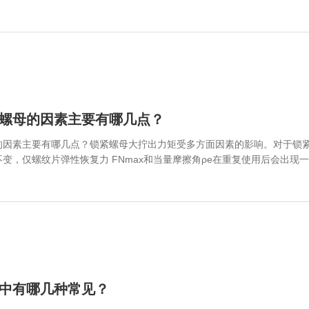
螺母的因素主要有哪几点？
的因素主要有哪几点？锁紧螺母大拧出力矩受多方面因素的影响。对于锁
变，仅螺纹片弹性恢复力 FNmax和当量摩擦角ρe在重复使用后会出
较大拧出力矩的变化规律进行分析。
中有哪几种常见？