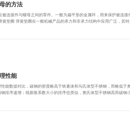
母的方法
于振动等其它原因会自行松脱，如振动，为防止这种现象，于是就发
螺母它的功能主要是防松、抗振。用于特殊场合。其工作原理一般是靠摩擦力自
置的。它们都属于有效力矩型防松螺母。 螺母防松液 将螺母防松液涂抹在螺栓拧紧处，再拧上螺母，可
。
理性能
理性能数据对比，碳钢的密度略高于铁素体和马氏体型不锈钢，而略低于
锈钢排序递增；线膨胀系数大小的排序也类似，奥氏体型不锈钢高而碳钢
性，但其冷加工硬化生成成氏体相变时将会产生磁性，可用热处理方法来
线膨胀系数，比碳钢大40%，并随着温度的升高，不锈钢螺丝
线膨胀系数的数值也相应地提高。 3、低的热导率，约为碳钢的1/3。