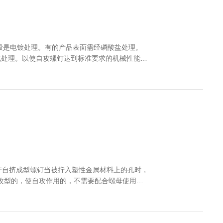
化处理。以使自攻螺钉达到标准要求的机械性能和
能使用。所以“内柔外刚”是自攻螺钉满足使用性能
牙自挤成型螺钉当被拧入塑性金属材料上的孔时，
头的等等。而尾部一般是尖的。使自攻作用的。
要作用是不需要配合螺母使用，在成本上来看，省