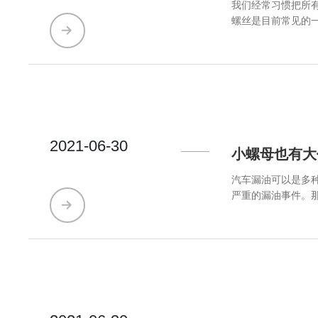
我们经常习惯把所
螺丝是目前常见的
墙螺丝中有哪几种
2021-06-30
小螺母也有大
汽车漏油可以是多
严重的漏油事件。那么广大车友们对于
用。若在材料、制作质量及安
过松压不紧衬垫会
流失，继而发生“烧瓦抱轴”的机损事故。 三，及时更换失效油封 
些油封使用过久会因橡胶老化而失去弹性。 四，避免单向阀、
于箱壳内外气压差的作用，
管螺母经常拆装，容
油 轮毂轴承及腔内润滑油脂过多，或其油封装配不妥，质量不良及老化失效；制动频繁引起的轮毂温度过高；车轴螺母松动等都会引起轮毂