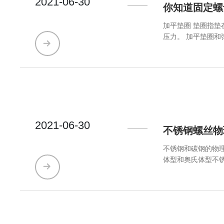
2021-06-30
甩油。
你知道固定螺
加平垫圈 垫圈指垫在被连接件与螺母之间的零件。一般为扁平形的金属环，用来保护被连接件的表面不受螺母擦伤，分散螺母对被连接件的
压力。 加平垫圈和弹簧垫圈 弹簧垫圈在一般机械产品的承力和非承力结构中应用广泛，其特点是成本低廉、安装方便，适用于装拆频繁的部
位。但是弹簧垫圈的防松能力很低！ 自锁螺母 一般的螺母在使用过程由
明了自锁螺母。自锁
龙圈的、带颈收口的、加金属防松装
以达到防松的效果
2021-06-30
不锈钢螺丝物
不锈钢和碳钢的物
体型和奥氏体型不
氏体型不锈钢无磁
锈钢与碳钢相比，具有下列特点： 1、高的电阴率，约为碳钢的5倍。 2、大的