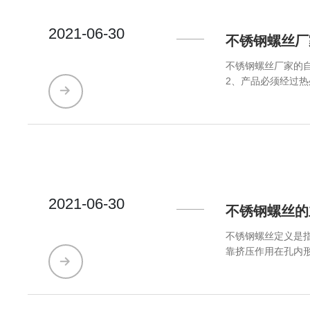
2021-06-30
不锈钢螺丝厂
不锈钢螺丝厂家的自攻螺丝的五大特征有以下这几
2、产品必须经过
使用性能。 3、一般都是采用渗碳钢制造。也可以采用不锈钢或有色金属制造。 4、采用冷镦工艺生产。推荐采用高速冷镦机和高速搓丝机或
高速行星式滚丝机生产,以确保
是自攻螺钉性能要求
的要求。
2021-06-30
不锈钢螺丝的
不锈钢螺丝定义是
靠挤压作用在孔内形成内螺纹并形成可靠的锁
螺钉头部有很多分
自攻螺丝也叫自攻
了一大批。不需要