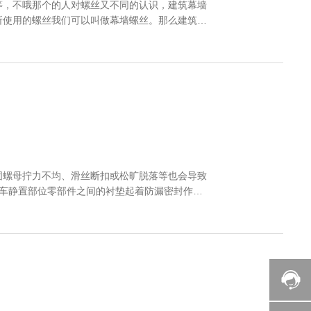
等，不哦那个的人对螺丝又不同的认识，建筑幕墙
所使用的螺丝我们可以叫做幕墙螺丝。那么建筑幕
固螺母拧力不均、滑丝断扣或松旷脱落等也会导致
紧
底壳放油螺塞若未拧紧或回松脱落，容易造成机油
密封 车用联
压紧而解决密封。 六，避免轮毂甩