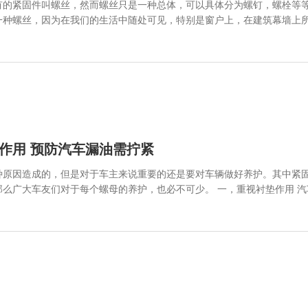
有的紧固件叫螺丝，然而螺丝只是一种总体，可以具体分为螺钉，螺栓等
一种螺丝，因为在我们的生活中随处可见，特别是窗户上，在建筑幕墙上
常见？
作用 预防汽车漏油需拧紧
种原因造成的，但是对于车主来说重要的还是要对车辆做好养护。其中紧
每个螺母的养护，也必不可少。 一，重视衬垫作用 汽车静置部位零部件之间的衬垫起着防漏密封作
装上不符合技术规范，就起不到密封防漏作用，甚至发生事故。 二，车上各类紧固螺母都需按规定的扭矩拧
渗漏；过紧又会使螺孔周围金属凸起或将丝扣拧滑而引起漏油。另外，油
车上很多动置部位会因安装不妥，轴颈与油封刃口不同心，偏摆而甩油。有
通气阀堵死 发动机通气系统堵塞后，增加了活塞的运动阻力，使油耗增加。由
往往会引起密封薄弱处漏油。因此需对车辆进行定期检查、疏通、清洗。 五，妥善解决各类油管接头
易滑丝断扣而松脱，会引起渗油。更换联管螺母，用研磨法解决其锥面密封，使螺母