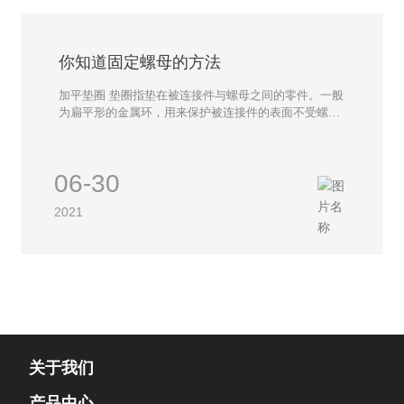
容易造成机油流失，继而发生“烧瓦抱轴”的机损事故。
三，及时更换失效油封 车上很多动置部位会因安装不
妥，轴颈与油封刃口不同心，偏摆而甩油。有些油封使
用过久会因橡胶老化而失去弹性。 四，避免单向阀、通
你知道固定螺母的方法
气阀堵死 发动机通气系统堵塞后，增加了活塞的运动阻
力，使油耗增加。由于箱壳内外气压差的作用，往往会
加平垫圈 垫圈指垫在被连接件与螺母之间的零件。一般
引起密封薄弱处漏油。因此需对车辆进行定期检查、疏
为扁平形的金属环，用来保护被连接件的表面不受螺母
通、清洗。 五，妥善解决各类油管接头密封 车用联管
擦伤，分散螺母对被连接件的压力。 加平垫圈和弹簧垫
螺母经常拆装，容易滑丝断扣而松脱，会引起渗油。更
圈 弹簧垫圈在一般机械产品的承力和非承力结构中应用
换联管螺母，用研磨法解决其锥面密封，使螺母压紧而
广泛，其特点是成本低廉、安装方便，适用于装拆频繁
06-30
解决密封。 六，避免轮毂甩油 轮毂轴承及腔内润滑油
的部位。但是弹簧垫圈的防松能力很低！ 自锁螺母 一
脂过多，或其油封装配不妥，质量不良及老化失效；制
般的螺母在使用过程由于振动等其它原因会自行松脱，
2021
动频繁引起的轮毂温度过高；车轴螺母松动等都会引起
如振动，为防止这种现象，于是就发明了自锁螺母。自
轮毂甩油。
锁螺母它的功能主要是防松、抗振。用于特殊场合。其
工作原理一般是靠摩擦力自锁。自锁螺母按功能分类的
类型有嵌尼龙圈的、带颈收口的、加金属防松装置的。
它们都属于有效力矩型防松螺母。 螺母防松液 将螺母
防松液涂抹在螺栓拧紧处，再拧上螺母，可以达到防松
的效果。
关于我们
产品中心