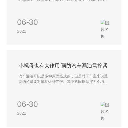
对螺丝又不同的认识，建筑幕墙螺丝是目前常见的一种
螺丝，因为在我们的生活中随处可见，特别是窗户上，
在建筑幕墙上所使用的螺丝我们可以叫做幕墙螺丝。那
06-30
么建筑幕墙螺丝中有哪几种常见？
2021
小螺母也有大作用 预防汽车漏油需拧紧
汽车漏油可以是多种原因造成的，但是对于车主来说重
要的还是要对车辆做好养护。其中紧固螺母拧力不均、
滑丝断扣或松旷脱落等也会导致严重的漏油事件。那么
广大车友们对于每个螺母的养护，也必不可少。 一，重
视衬垫作用 汽车静置部位零部件之间的衬垫起着防漏密
06-30
封作用。若在材料、制作质量及安装上不符合技术规
范，就起不到密封防漏作用，甚至发生事故。 二，车上
2021
各类紧固螺母都需按规定的扭矩拧紧 过松压不紧衬垫会
渗漏；过紧又会使螺孔周围金属凸起或将丝扣拧滑而引
起漏油。另外，油底壳放油螺塞若未拧紧或回松脱落，