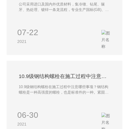
镦、钻尾、辗牙、热处理、镀锌一条龙
公司采用进口及国内外优质材料，集冷镦、钻尾、辗
流程
牙、热处理、镀锌一条龙流程，专业生产国标(GB)、美
标(ANSI)、德标(DIN)、日标(JIS)，国际标准(ISO)等高
品质钻尾螺丝及非标准特殊紧固件。产品广泛应用于国
内众多企业及国家重点建设工程。行销欧洲、东南亚、
07-22
新加坡等国际市场。
2021
10.9级钢结构螺栓在施工过程中注意哪
些事项？
​10.9级钢结构螺栓在施工过程中注意哪些事项？钢结构
螺栓是一种高强度的螺栓，也是标准件的一种。紧固性
能比较好，用于钢结构上，工程上，使紧固作用的。一
般钢结构上，要求的钢结构螺栓都是8.8级以上的，还有
10.9级，12.9级的，全部都是高强度的钢结构螺栓。
06-30
2021