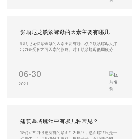
影响尼龙锁紧螺母的因素主要有哪几
点？
影响尼龙锁紧螺母的因素主要有哪几点？锁紧螺母大拧
出力矩受多方面因素的影响。对于锁紧螺母低周疲劳性
能的研究，螺纹中径、螺旋升角和牙型斜角均保持不
变，仅螺纹片弹性恢复力 FNmax和当量摩擦角ρe在重
复使用后会出现一定程度的改变。因此，仅需从这两方
06-30
面对锁紧螺母承受循环载荷时较大拧出力矩的变化规律
进行分析。
2021
建筑幕墙螺丝中有哪几种常见？
我们经常习惯把所有的紧固件叫螺丝，然而螺丝只是一
种总体，可以具体分为螺钉，螺栓等等，不哦那个的人