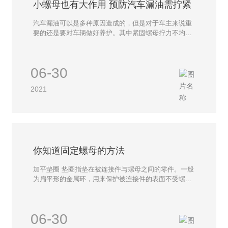
小螺母也有大作用 预防汽车漏油需拧紧
汽车漏油可以是多种原因造成的，但是对于车主来说重
要的还是要对车辆做好养护。其中紧固螺母拧力不均、
滑丝断扣或松旷脱落等也会导致严重的漏油事件。那么
广大车友们对于每个螺母的养护，也必不可少。 一，重
视衬垫作用 汽车静置部位零部件之间的衬垫起着防漏密
06-30
封作用。若在材料、制作质量及安装上不符合技术规
范，就起不到密封防漏作用，甚至发生事故。 二，车上
2021
各类紧固螺母都需按规定的扭矩拧紧 过松压不紧衬垫会
渗漏；过紧又会使螺孔周围金属凸起或将丝扣拧滑而引
起漏油。另外，油底壳放油螺塞若未拧紧或回松脱落，
容易造成机油流失，继而发生“烧瓦抱轴”的机损事故。
三，及时更换失效油封 车上很多动置部位会因安装不
妥，轴颈与油封刃口不同心，偏摆而甩油。有些油封使
用过久会因橡胶老化而失去弹性。 四，避免单向阀、通
你知道固定螺母的方法
气阀堵死 发动机通气系统堵塞后，增加了活塞的运动阻
力，使油耗增加。由于箱壳内外气压差的作用，往往会
加平垫圈 垫圈指垫在被连接件与螺母之间的零件。一般
引起密封薄弱处漏油。因此需对车辆进行定期检查、疏
为扁平形的金属环，用来保护被连接件的表面不受螺母
通、清洗。 五，妥善解决各类油管接头密封 车用联管
擦伤，分散螺母对被连接件的压力。 加平垫圈和弹簧垫
螺母经常拆装，容易滑丝断扣而松脱，会引起渗油。更
圈 弹簧垫圈在一般机械产品的承力和非承力结构中应用
换联管螺母，用研磨法解决其锥面密封，使螺母压紧而
广泛，其特点是成本低廉、安装方便，适用于装拆频繁
06-30
解决密封。 六，避免轮毂甩油 轮毂轴承及腔内润滑油
的部位。但是弹簧垫圈的防松能力很低！ 自锁螺母 一
脂过多，或其油封装配不妥，质量不良及老化失效；制
般的螺母在使用过程由于振动等其它原因会自行松脱，