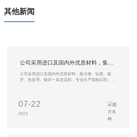
其他新闻
公司采用进口及国内外优质材料，集冷
镦、钻尾、辗牙、热处理、镀锌一条龙
公司采用进口及国内外优质材料，集冷镦、钻尾、辗
流程
牙、热处理、镀锌一条龙流程，专业生产国标(GB)、美
标(ANSI)、德标(DIN)、日标(JIS)，国际标准(ISO)等高
品质钻尾螺丝及非标准特殊紧固件。产品广泛应用于国
内众多企业及国家重点建设工程。行销欧洲、东南亚、
07-22
新加坡等国际市场。
2021