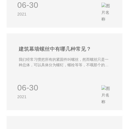
06-30
面对锁紧螺母承受循环载荷时较大拧出力矩的变化规律
进行分析。
2021
建筑幕墙螺丝中有哪几种常见？
我们经常习惯把所有的紧固件叫螺丝，然而螺丝只是一
种总体，可以具体分为螺钉，螺栓等等，不哦那个的人
对螺丝又不同的认识，建筑幕墙螺丝是目前常见的一种
螺丝，因为在我们的生活中随处可见，特别是窗户上，
在建筑幕墙上所使用的螺丝我们可以叫做幕墙螺丝。那
06-30
么建筑幕墙螺丝中有哪几种常见？
2021