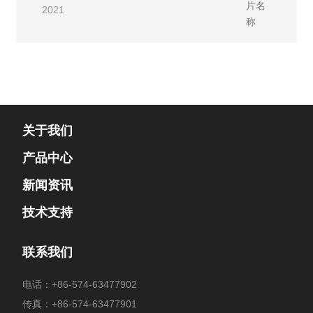
2021
动频繁引起的轮毂温度过高；车轴螺母松动等都会引起
如振动，为防止这种现象，于是就发明了自锁螺母。自
轮毂甩油。
锁螺母它的功能主要是防松、抗振。用于特殊场合。其
工作原理一般是靠摩擦力自锁。自锁螺母按功能分类的
类型有嵌尼龙圈的、带颈收口的、加金属防松装置的。
它们都属于有效力矩型防松螺母。 螺母防松液 将螺母
防松液涂抹在螺栓拧紧处，再拧上螺母，可以达到防松
的效果。
关于我们
产品中心
新闻资讯
技术支持
联系我们
电话：
+86-574-63477902
传真：+86-574-63477901