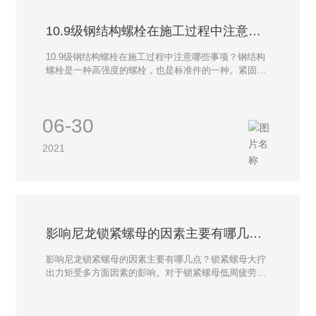
10.9级钢结构螺栓在施工过程中注意哪
些事项？
​10.9级钢结构螺栓在施工过程中注意哪些事项？钢结构
螺栓是一种高强度的螺栓，也是标准件的一种。紧固性
能比较好，用于钢结构上，工程上，使紧固作用的。一
般钢结构上，要求的钢结构螺栓都是8.8级以上的，还有
10.9级，12.9级的，全部都是高强度的钢结构螺栓。
06-30
2021
影响尼龙锁紧螺母的因素主要有哪几
点？
影响尼龙锁紧螺母的因素主要有哪几点？锁紧螺母大拧
出力矩受多方面因素的影响。对于锁紧螺母低周疲劳性
能的研究，螺纹中径、螺旋升角和牙型斜角均保持不
变，仅螺纹片弹性恢复力 FNmax和当量摩擦角ρe在重
复使用后会出现一定程度的改变。因此，仅需从这两方