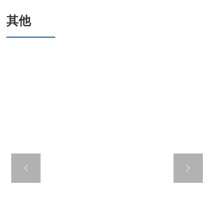
其他
螺钉
六角华司钻尾螺
不锈钢威华头钻
垫圈,
垫圈
套EPDM连体垫圈
不锈钢连体垫
螺钉
德标标准