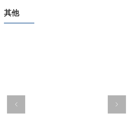
其他
六角华司钻尾螺钉
套EPDM连体垫圈,
镀锌板连体垫圈
美标标准