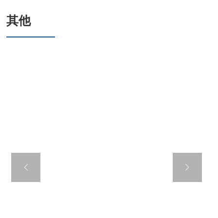
其他
六角华司钻尾螺钉
套EPDM连体垫圈,
镀锌板连体垫圈
美标标准