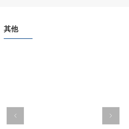
其他
六角华司钻尾螺钉
套EPDM连体垫圈,
镀锌板连体垫圈
美标标准