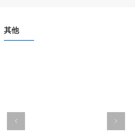
其他
六角华司钻尾螺钉
套EPDM连体垫圈,
镀锌板连体垫圈
美标标准