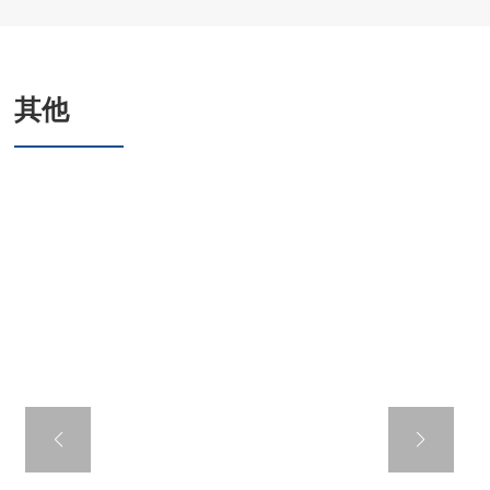
其他
六角华司钻尾螺钉
套EPDM连体垫圈,
镀锌板连体垫圈
美标标准