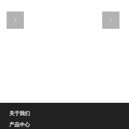
角华司钻尾螺钉
六角
不锈
PDM连体垫圈,
锌板连体垫圈
套EP
不锈
美标标准
关于我们
产品中心