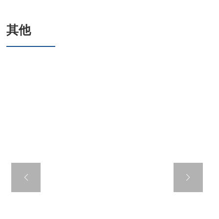
其他
六角华司钻尾螺钉
套EPDM连体垫圈,
镀锌板连体垫圈
美标标准